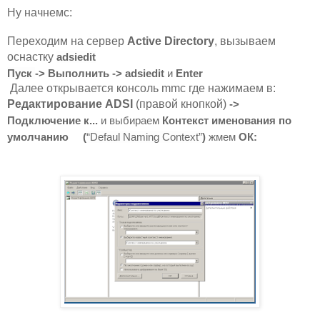
Ну начнемс:
Переходим на сервер
Active Directory
, вызываем
оснастку
adsiedit
Пуск
-> Выполнить
->
adsiedit
и
Enter
Далее открывается консоль mmc где нажимаем в:
Редактирование ADSI
(правой кнопкой)
->
Подключение к...
и выбираем
Контекст именования по
умолчанию (
“Defaul Naming Context”
)
жмем
ОК: