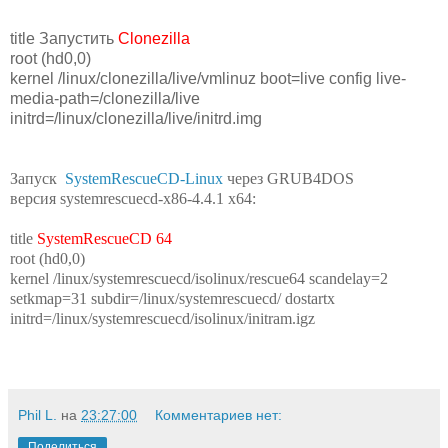
title Запустить
Clonezilla
root (hd0,0)
kernel /linux/clonezilla/live/vmlinuz boot=live config live-
media-path=/clonezilla/live
initrd=/linux/clonezilla/live/initrd.img
Запуск
SystemRescueCD-Linux
через GRUB4DOS
версия systemrescuecd-x86-4.4.1 х64:
title
SystemRescueCD 64
root (hd0,0)
kernel /linux/systemrescuecd/isolinux/rescue64 scandelay=2
setkmap=31 subdir=/linux/systemrescuecd/ dostartx
initrd=/linux/systemrescuecd/isolinux/initram.igz
Phil L.
на
23:27:00
Комментариев нет:
Поделиться