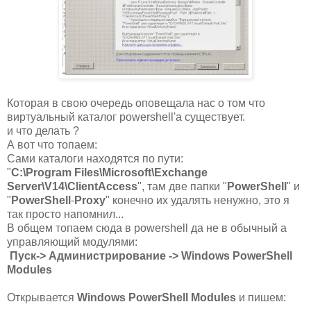
Которая в свою очередь оповещала нас о том что
виртуальный каталог powershell'a существует.
и что делать ?
А вот что топаем:
Сами каталоги находятся по пути:
"
C:\Program Files\Microsoft\Exchange
Server\V14\ClientAccess
", там две папки "
PowerShell
" и
"
PowerShell
-
Proxy
" конечно их удалять ненужно, это я
так просто напомнил...
В общем топаем сюда в powershell да не в обычный а
управляющий модулями:
Пуск-> Администрирование -> Windows PowerShell
Modules
Открывается
Windows PowerShell Modules
и пишем: