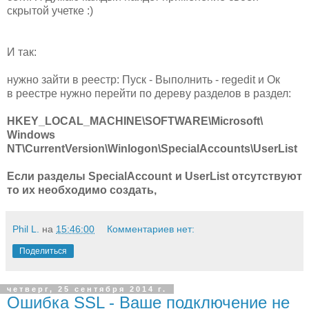
скрытой учетке :)
И так:
нужно зайти в реестр: Пуск - Выполнить - regedit и Ок
в реестре нужно перейти по дереву разделов в раздел:
HKEY_LOCAL_MACHINE\SOFTWARE\Microsoft\
Windows
NT\CurrentVersion\Winlogon\SpecialAccounts\UserList
Если разделы SpecialAccount и UserList отсутствуют
то их необходимо создать,
Phil L.
на
15:46:00
Комментариев нет:
Поделиться
четверг, 25 сентября 2014 г.
Ошибка SSL - Ваше подключение не