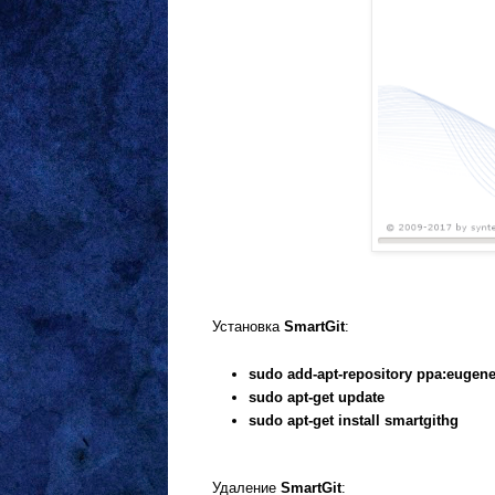
Установка
SmartGit
:
sudo add-apt-repository ppa:eugen
sudo apt-get update
sudo apt-get install smartgithg
Удаление
SmartGit
: