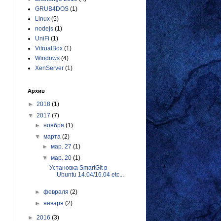
GRUB4DOS
(1)
Linux
(5)
nodejs
(1)
UniFi
(1)
VitrualBox
(1)
Windows
(4)
XenServer
(1)
Архив
►
2018
(1)
▼
2017
(7)
►
ноября
(1)
▼
марта
(2)
►
мар. 27
(1)
▼
мар. 20
(1)
Установка SmartGit в
Ubuntu 14.04/16.04 etc...
►
февраля
(2)
►
января
(2)
►
2016
(3)