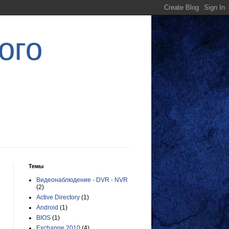
ого
Темы
Видеонаблюдение - DVR - NVR
(2)
Active Directory
(1)
Android
(1)
BIOS
(1)
Exchange 2010
(4)