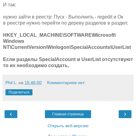
И так:
нужно зайти в реестр: Пуск - Выполнить - regedit и Ок
в реестре нужно перейти по дереву разделов в раздел:
HKEY_LOCAL_MACHINE\SOFTWARE\Microsoft\
Windows
NT\CurrentVersion\Winlogon\SpecialAccounts\UserList
Если разделы SpecialAccount и UserList отсутствуют
то их необходимо создать,
Phil L.
на
15:46:00
Комментариев нет:
Поделиться
‹
›
Главная страница
Открыть веб-версию