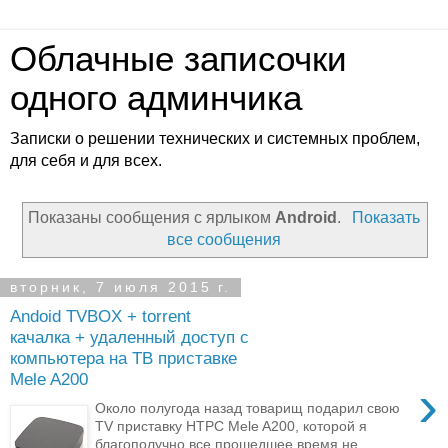
Облачные записочки
одного админчика
Записки о решении технических и системных проблем,
для себя и для всех.
Показаны сообщения с ярлыком
Android
.
Показать
все сообщения
вторник, 7 июля 2015 г.
Andoid TVBOX + torrent
качалка + удаленный доступ с
компьютера на ТВ приставке
Mele A200
›
Около полугода назад товарищ подарил свою
TV приставку HTPC Mele A200, которой я
благополучно все прошедшее время не